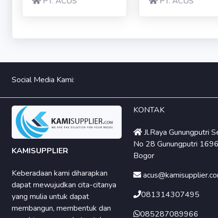
PT. ACUS
PT. ACUS
Social Media Kami:
KONTAK
Jl.Raya Gunungputri S
No 28 Gunungputri 1696
KAMISUPPLIER
Bogor
Keberadaan kami diharapkan
acus@kamisupplier.c
dapat mewujudkan cita-citanya
081314307495
yang mulia untuk dapat
membangun, membentuk dan
085287089966