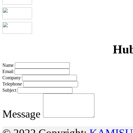
Hub
Name
Email
Company
Telephone
Subject
Message
© 2022 Copyright:
KAMISU