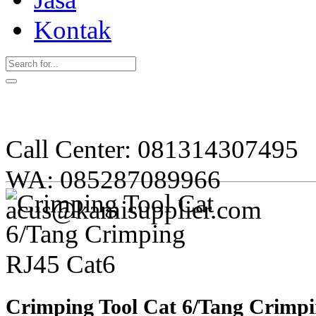
Kontak
Call Center: 081314307495
WA: 085287089966
acus@kamisupplier.com
Crimping Tool Cat 6/Tang Crimp