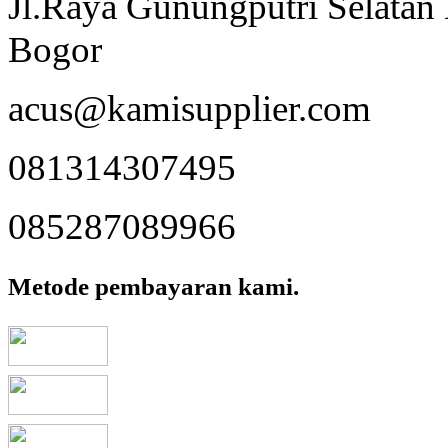
Jl.Raya Gunungputri Selata
Bogor
acus@kamisupplier.com
081314307495
085287089966
Metode pembayaran kami.